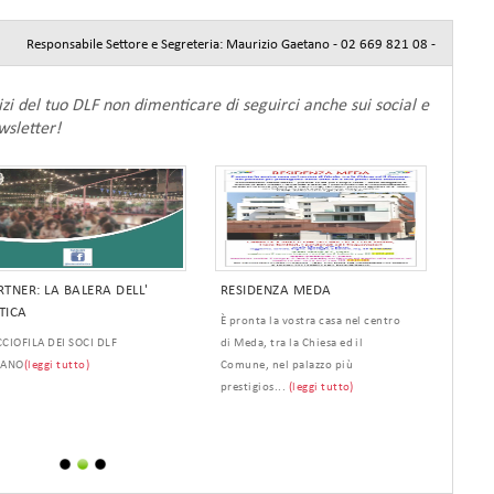
Responsabile Settore e Segreteria: Maurizio Gaetano - 02 669 821 08 -
zi del tuo DLF non dimenticare di seguirci anche sui social e
wsletter!
RTNER: LA BALERA DELL'
RESIDENZA MEDA
COMU
TICA
WHA
È pronta la vostra casa nel centro
CIOFILA DEI SOCI DLF
di Meda, tra la Chiesa ed il
Nuovo
LANO
(leggi tutto)
Comune, nel palazzo più
tutto)
prestigios...
(leggi tutto)