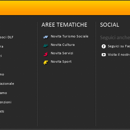
AREE TEMATICHE
SOCIAL
Novita Turismo Sociale
Seguici anche
soci DLF
Novita Cultura
Seguici su F
ra
Novita Servizi
Visita il nost
zi
Novita Sport
t
smo
azionale
iamo
enzioni
tti