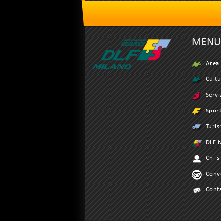
MENU
Area 
Cultu
Servi
Spor
Turi
DLF N
Chi s
Conv
Conta