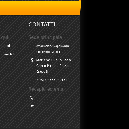
CONTATTI
 qui:
Sede principale
acebook
Associazione Dopolavoro
Ferroviario Milano
ro canale!
Stazione FS di Milano
Greco Pirelli - Piazzale
Egeo, 8
P. Iva:
02565020159
Recapiti ed email