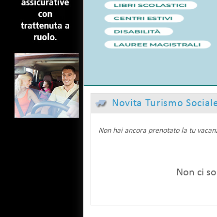
Novita Turismo Social
Non hai ancora prenotato la tu vacanza
Non ci so