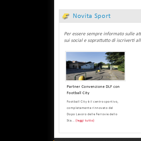
Novita Sport
Per essere sempre informato sulle att
sui social e soprattutto di iscriverti a
Partner Convenzione DLF con
Football City
Football City è il centro sportivo,
completamente rinnovato del
Dopo Lavoro delle Ferrovie dello
Sta...
(leggi tutto)