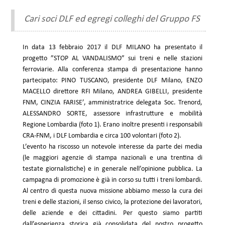
Cari soci DLF ed egregi colleghi del Gruppo FS
In data 13 febbraio 2017 il DLF MILANO ha presentato il
progetto ”STOP AL VANDALISMO” sui treni e nelle stazioni
ferroviarie. Alla conferenza stampa di presentazione hanno
partecipato: PINO TUSCANO, presidente DLF Milano, ENZO
MACELLO direttore RFI Milano, ANDREA GIBELLI, presidente
FNM, CINZIA FARISE’, amministratrice delegata Soc. Trenord,
ALESSANDRO SORTE, assessore infrastrutture e mobilità
Regione Lombardia (foto 1). Erano inoltre presenti i responsabili
CRA-FNM, i DLF Lombardia e circa 100 volontari (foto 2).
L’evento ha riscosso un notevole interesse da parte dei media
(le maggiori agenzie di stampa nazionali e una trentina di
testate giornalistiche) e in generale nell’opinione pubblica. La
campagna di promozione è già in corso su tutti i treni lombardi.
Al centro di questa nuova missione abbiamo messo la cura dei
treni e delle stazioni, il senso civico, la protezione dei lavoratori,
delle aziende e dei cittadini. Per questo siamo partiti
dall’esperienza storica già consolidata del nostro progetto