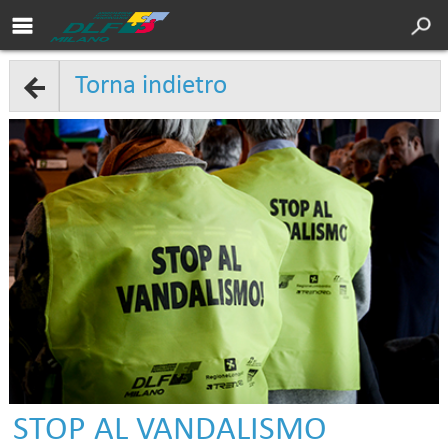
Area soci DLF
Cultura
Torna indietro
Servizi
Sport
Turismo
DLF Nazionale
Chi siamo
Convenzioni
Contatti
STOP AL VANDALISMO