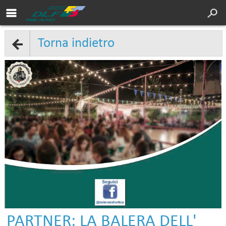
Area soci DLF
Cultura
Torna indietro
Servizi
Sport
Turismo
DLF Nazionale
Chi siamo
Convenzioni
Contatti
PARTNER: LA BALERA DELL'