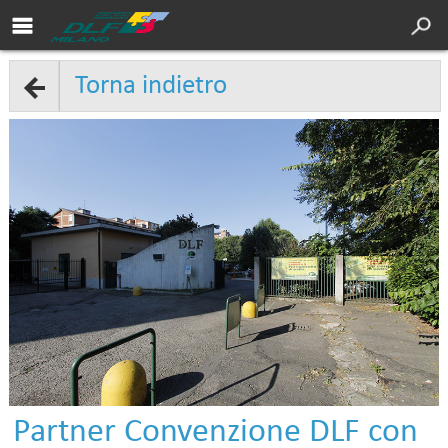
Area soci DLF
Cultura
Torna indietro
Servizi
Sport
Turismo
DLF Nazionale
Chi siamo
Convenzioni
Contatti
Partner Convenzione DLF con