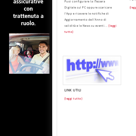
Puoi configurare la iTessera
Digitale sul PC oppure scaricare
(leg
l'App e ricevere le notifiche di
Aggiornamento dell'Anno di
validità e le News su eventi...
(leggi
tutto)
LINK UTILI
(leggi tutto)