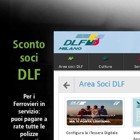
Area soci DLF
Cultura
Ser
Area Soci DLF
Configura la iTessera Digitale
Wel
Fer