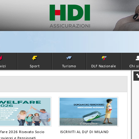
vizi
Sport
Turismo
DLF Nazionale
Chi s
fare 2026 Risevato Socio
ISCRIVITI AL DLF DI MILANO
rovierei e Pensionati