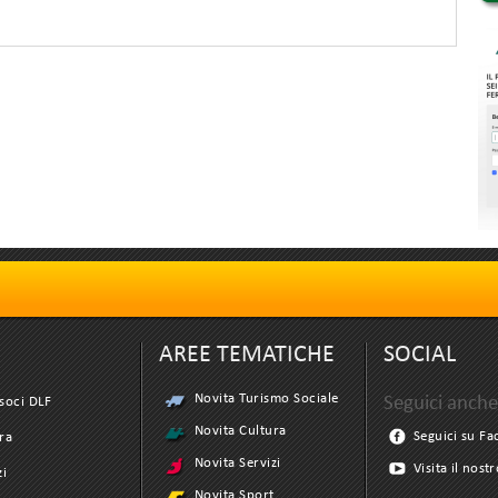
AREE TEMATICHE
SOCIAL
Novita Turismo Sociale
Seguici anche
soci DLF
Novita Cultura
Seguici su F
ra
Novita Servizi
Visita il nost
zi
Novita Sport