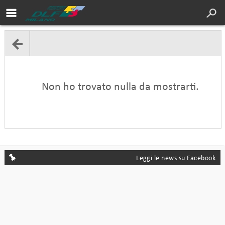
Area soci DLF
Cultura
Servizi
Sport
Non ho trovato nulla da mostrarti.
Turismo
DLF Nazionale
Chi siamo
Convenzioni
Leggi le news su Facebook
Contatti