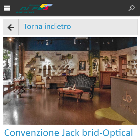
Area soci DLF
Cultura
Torna indietro
Servizi
Sport
Turismo
DLF Nazionale
Chi siamo
Convenzioni
Contatti
Convenzione Jack brid-Optical