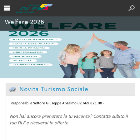
Area soci DLF
Cultura
Welfare 2026
Servizi
Sport
Turismo
DLF Nazionale
Chi siamo
Novita Turismo Sociale
Convenzioni
Responsabile Settore Giuseppe Anzelmo 02 669 821 08 -
Contatti
Non hai ancora prenotato la tu vacanza? Contatta subito il
tuo DLF e riceverai le offerte